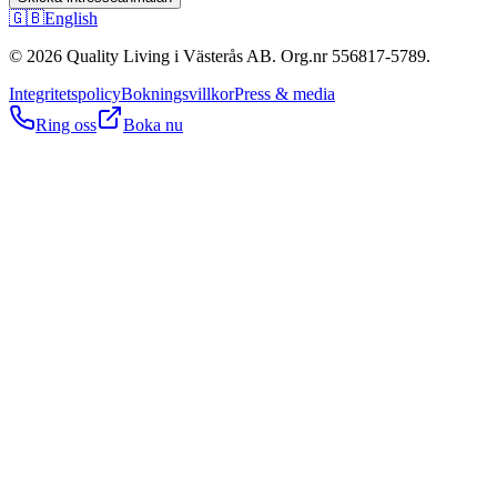
🇬🇧
English
© 2026 Quality Living i Västerås AB. Org.nr 556817-5789.
Integritetspolicy
Bokningsvillkor
Press & media
Ring oss
Boka nu