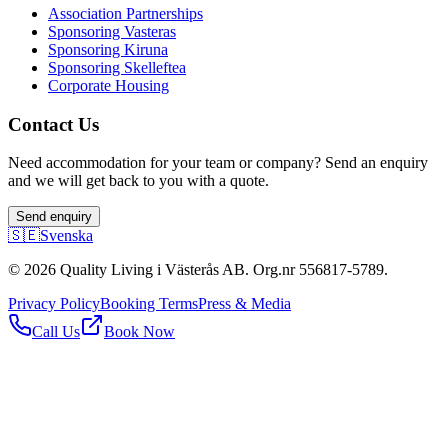
Association Partnerships
Sponsoring Vasteras
Sponsoring Kiruna
Sponsoring Skelleftea
Corporate Housing
Contact Us
Need accommodation for your team or company? Send an enquiry
and we will get back to you with a quote.
Send enquiry
🇸🇪
Svenska
© 2026 Quality Living i Västerås AB. Org.nr 556817-5789.
Privacy Policy
Booking Terms
Press & Media
Call Us
Book Now