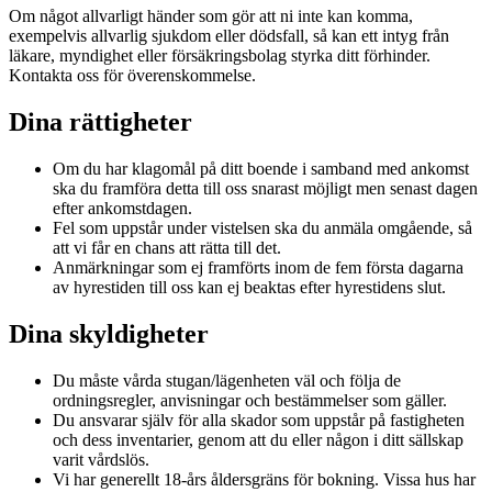
Om något allvarligt händer som gör att ni inte kan komma,
exempelvis allvarlig sjukdom eller dödsfall, så kan ett intyg från
läkare, myndighet eller försäkringsbolag styrka ditt förhinder.
Kontakta oss för överenskommelse.
Dina rättigheter
Om du har klagomål på ditt boende i samband med ankomst
ska du framföra detta till oss snarast möjligt men senast dagen
efter ankomstdagen.
Fel som uppstår under vistelsen ska du anmäla omgående, så
att vi får en chans att rätta till det.
Anmärkningar som ej framförts inom de fem första dagarna
av hyrestiden till oss kan ej beaktas efter hyrestidens slut.
Dina skyldigheter
Du måste vårda stugan/lägenheten väl och följa de
ordningsregler, anvisningar och bestämmelser som gäller.
Du ansvarar själv för alla skador som uppstår på fastigheten
och dess inventarier, genom att du eller någon i ditt sällskap
varit vårdslös.
Vi har generellt 18-års åldersgräns för bokning. Vissa hus har