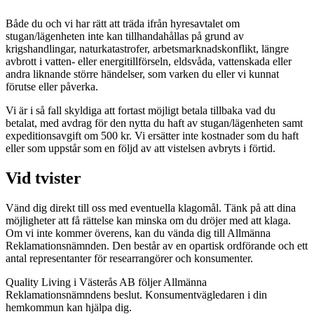
Både du och vi har rätt att träda ifrån hyresavtalet om
stugan/lägenheten inte kan tillhandahållas på grund av
krigshandlingar, naturkatastrofer, arbetsmarknadskonflikt, längre
avbrott i vatten- eller energitillförseln, eldsvåda, vattenskada eller
andra liknande större händelser, som varken du eller vi kunnat
förutse eller påverka.
Vi är i så fall skyldiga att fortast möjligt betala tillbaka vad du
betalat, med avdrag för den nytta du haft av stugan/lägenheten samt
expeditionsavgift om 500 kr. Vi ersätter inte kostnader som du haft
eller som uppstår som en följd av att vistelsen avbryts i förtid.
Vid tvister
Vänd dig direkt till oss med eventuella klagomål. Tänk på att dina
möjligheter att få rättelse kan minska om du dröjer med att klaga.
Om vi inte kommer överens, kan du vända dig till Allmänna
Reklamationsnämnden. Den består av en opartisk ordförande och ett
antal representanter för researrangörer och konsumenter.
Quality Living i Västerås AB följer Allmänna
Reklamationsnämndens beslut. Konsumentvägledaren i din
hemkommun kan hjälpa dig.