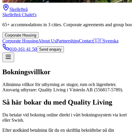
Skellefteå
Skellefteå Chalet's
65+ accommodations in 3 cities. Corporate agreements and group boo
Corporate Housing
Corporate Housing
About Us
Partnerships
Contact
🇸🇪
Svenska
010-161 41 50
Send enquiry
Bokningsvillkor
Allmänna villkor för uthyrning av stugor, rum och lägenheter.
Ansvarig uthyrare: Quality Living i Västerås AB (556817-5789).
Så här bokar du med Quality Living
Du betalar vid bokning online direkt i vårt bokningssystem via kort
eller Swish.
Efter godkänd betalning får du en skriftlig bekräftelse på din