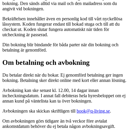
bokning. Den sänds alltid via mail och den mailadress som du
angivit vid bokningen.
Bekräftelsen innehåller även en personlig kod till vårt nyckellösa
låssystem. Koden fungerar endast till bokad stuga och till att du
checkat ut. Koden slutar fungera automatiskt när tiden för
utcheckning är passerad.
Din bokning blir bindande för båda parter när din bokning och
betalning är genomförd.
Om betalning och avbokning
Du betalar direkt när du bokar. Ej genomförd betalning ger ingen
bokning. Betalning sker direkt online med kort eller annan lösning.
Avbokning kan ske senast kl. 12.00, 14 dagar innan
incheckningsdatum. I annat fall debiteras hela hyresbeloppet om ej
annan kund på väntelista kan ta över bokningen.
Avbokningen ska skickas skriftligen till
book@q-living.se
.
Om avbokningen görs tidigare än två veckor före avtalat
ankomstdatum behöver du ej betala någon avbokningsavgift.