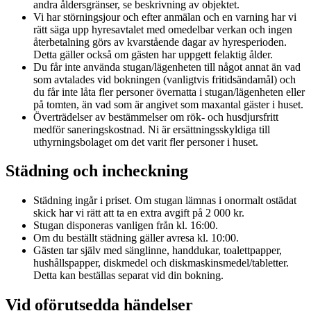
andra åldersgränser, se beskrivning av objektet.
Vi har störningsjour och efter anmälan och en varning har vi
rätt säga upp hyresavtalet med omedelbar verkan och ingen
återbetalning görs av kvarstående dagar av hyresperioden.
Detta gäller också om gästen har uppgett felaktig ålder.
Du får inte använda stugan/lägenheten till något annat än vad
som avtalades vid bokningen (vanligtvis fritidsändamål) och
du får inte låta fler personer övernatta i stugan/lägenheten eller
på tomten, än vad som är angivet som maxantal gäster i huset.
Överträdelser av bestämmelser om rök- och husdjursfritt
medför saneringskostnad. Ni är ersättningsskyldiga till
uthyrningsbolaget om det varit fler personer i huset.
Städning och incheckning
Städning ingår i priset. Om stugan lämnas i onormalt ostädat
skick har vi rätt att ta en extra avgift på 2 000 kr.
Stugan disponeras vanligen från kl. 16:00.
Om du beställt städning gäller avresa kl. 10:00.
Gästen tar själv med sänglinne, handdukar, toalettpapper,
hushållspapper, diskmedel och diskmaskinsmedel/tabletter.
Detta kan beställas separat vid din bokning.
Vid oförutsedda händelser